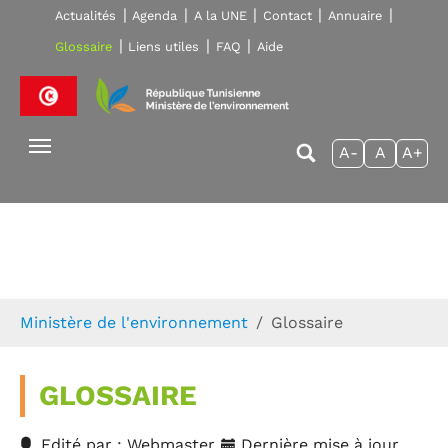
Skip to main navigation
Aller au contenu principal
Skip to page footer
Actualités
Agenda
A la UNE
Contact
Annuaire
Glossaire
Liens utiles
FAQ
Aide
A-
A
A+
Vous êtes ici:
Ministère de l'environnement
Glossaire
GLOSSAIRE
Edité par : Webmaster
Dernière mise à jour