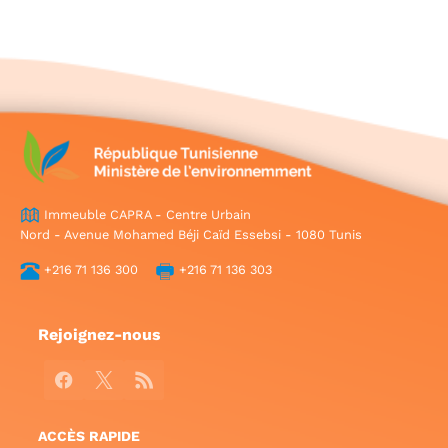
Immeuble CAPRA - Centre Urbain
Nord - Avenue Mohamed Béji Caïd Essebsi - 1080 Tunis
+216 71 136 300
+216 71 136 303
Rejoignez-nous
Facebook
X
RSS
ACCÈS RAPIDE