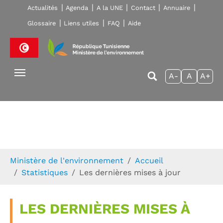
Skip to main navigation
Aller au contenu principal
Skip to page footer
Actualités
Agenda
A la UNE
Contact
Annuaire
Glossaire
Liens utiles
FAQ
Aide
A-
A
A+
Vous êtes ici:
Ministère de l'environnement
Accueil
Statistiques
Les dernières mises à jour
LES DERNIÈRES MISES À