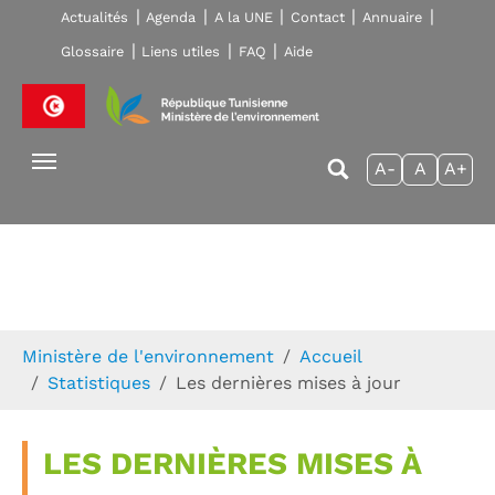
Skip to main navigation
Aller au contenu principal
Skip to page footer
Actualités
Agenda
A la UNE
Contact
Annuaire
Glossaire
Liens utiles
FAQ
Aide
A-
A
A+
Vous êtes ici:
Ministère de l'environnement
Accueil
Statistiques
Les dernières mises à jour
LES DERNIÈRES MISES À