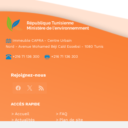
Immeuble CAPRA - Centre Urbain
Nord - Avenue Mohamed Béji Caïd Essebsi - 1080 Tunis
+216 71 136 300
+216 71 136 303
Rejoignez-nous
Facebook
X
RSS
ACCÈS RAPIDE
Accueil
FAQ
Actualités
Plan de site
Annuaire
Aide