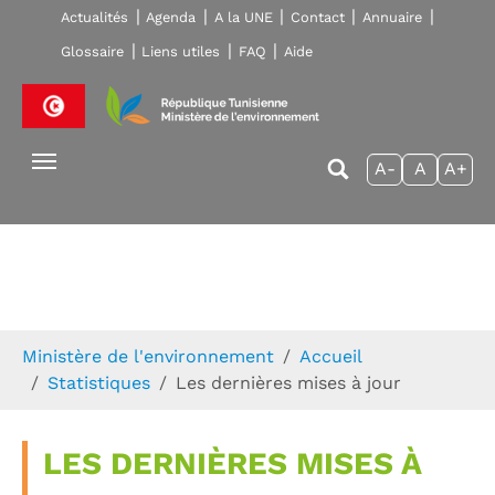
Skip to main navigation
Aller au contenu principal
Skip to page footer
Actualités
Agenda
A la UNE
Contact
Annuaire
Glossaire
Liens utiles
FAQ
Aide
A-
A
A+
Vous êtes ici:
Ministère de l'environnement
Accueil
Statistiques
Les dernières mises à jour
LES DERNIÈRES MISES À