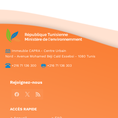
Immeuble CAPRA - Centre Urbain
Nord - Avenue Mohamed Béji Caïd Essebsi - 1080 Tunis
+216 71 136 300
+216 71 136 303
Rejoignez-nous
Facebook
X
RSS
ACCÈS RAPIDE