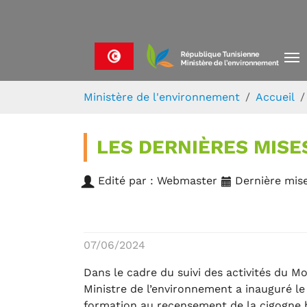
Skip to main navigation
Aller au contenu principal
Skip to page footer
Vous êtes ici:
Ministère de l'environnement
Accueil
LES DERNIÈRES MISE
Edité par : Webmaster
Dernière mise
07/06/2024
Dans le cadre du suivi des activités du M
Ministre de l’environnement a inauguré le
formation au recensement de la cigogne bl