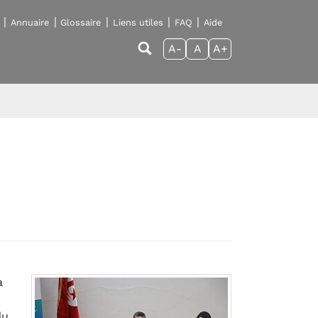
Annuaire
Glossaire
Liens utiles
FAQ
Aide
A-
A
A+
a
du