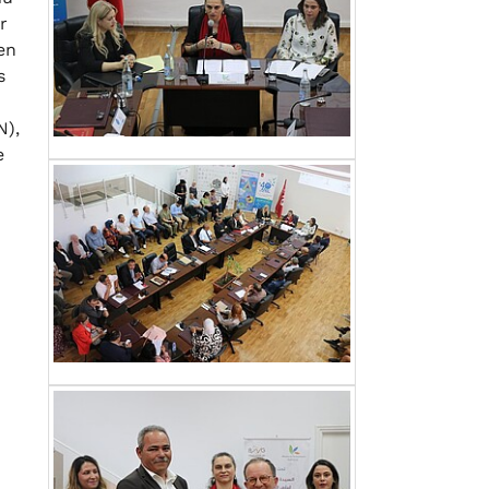
r
en
s
N),
e