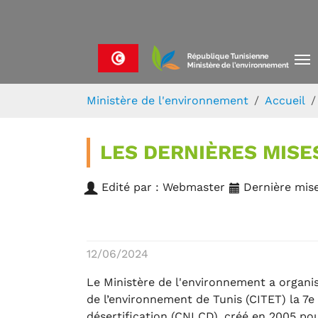
Skip to main navigation
Aller au contenu principal
Skip to page footer
Vous êtes ici:
Ministère de l'environnement
Accueil
LES DERNIÈRES MISE
Edité par : Webmaster
Dernière mise
12/06/2024
Le Ministère de l'environnement a organis
de l’environnement de Tunis (CITET) la 7e 
désertification (CNLCD), créé en 2005 pou