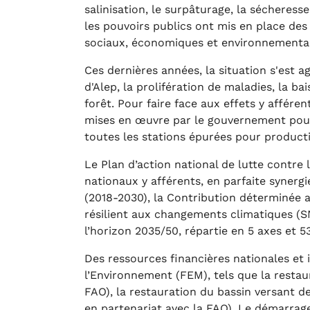
salinisation, le surpâturage, la sécheress
les pouvoirs publics ont mis en place d
sociaux, économiques et environnementau
Ces dernières années, la situation s'est 
d'Alep, la prolifération de maladies, la b
forêt. Pour faire face aux effets y affére
mises en œuvre par le gouvernement pour a
toutes les stations épurées pour product
Le Plan d’action national de lutte contre
nationaux y afférents, en parfaite synergi
(2018-2030), la Contribution déterminée 
résilient aux changements climatiques (S
l’horizon 2035/50, répartie en 5 axes et 
Des ressources financières nationales et 
l’Environnement (FEM), tels que la restaur
FAO), la restauration du bassin versant de 
en partenariat avec la FAO). Le démarrag