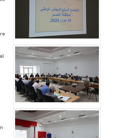
re
al
En