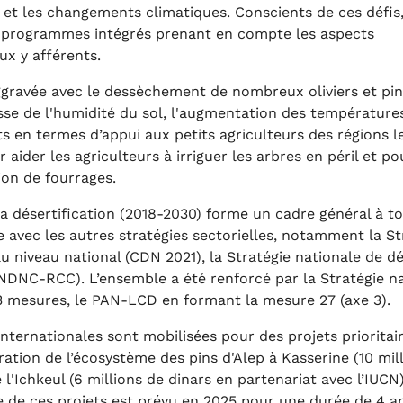
e et les changements climatiques. Conscients de ces défis
es programmes intégrés prenant en compte les aspects
x y afférents.
aggravée avec le dessèchement de nombreux oliviers et pi
aisse de l'humidité du sol, l'augmentation des températures
nts en termes d’appui aux petits agriculteurs des régions 
ider les agriculteurs à irriguer les arbres en péril et po
ion de fourrages.
 la désertification (2018-2030) forme un cadre général à t
e avec les autres stratégies sectorielles, notamment la St
au niveau national (CDN 2021), la Stratégie nationale de
NDNC-RCC). L’ensemble a été renforcé par la Stratégie na
53 mesures, le PAN-LCD en formant la mesure 27 (axe 3).
internationales sont mobilisées pour des projets priorita
ation de l’écosystème des pins d'Alep à Kasserine (10 mill
l'Ichkeul (6 millions de dinars en partenariat avec l’IUCN) 
e de ces projets est prévu en 2025 pour une durée de 4 a