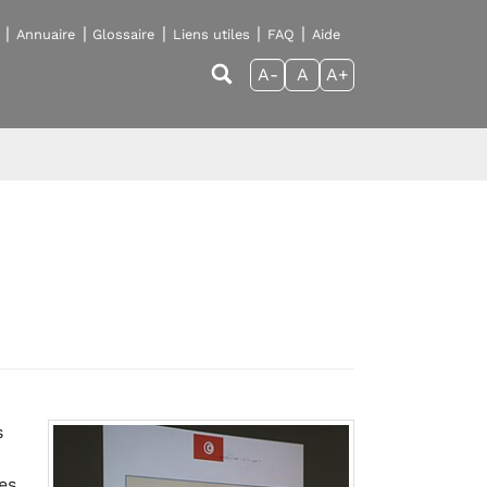
Annuaire
Glossaire
Liens utiles
FAQ
Aide
A-
A
A+
s
es