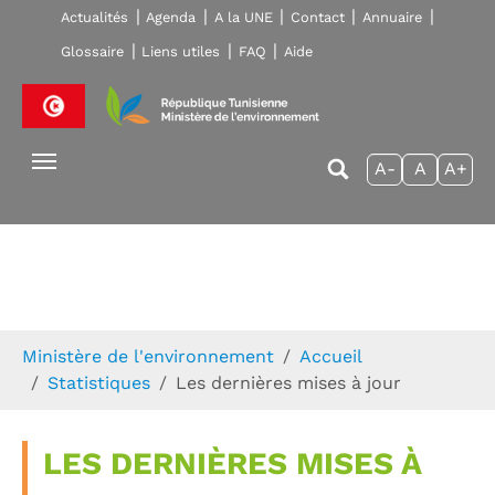
Skip to main navigation
Aller au contenu principal
Skip to page footer
Actualités
Agenda
A la UNE
Contact
Annuaire
Glossaire
Liens utiles
FAQ
Aide
A-
A
A+
Vous êtes ici:
Ministère de l'environnement
Accueil
Statistiques
Les dernières mises à jour
LES DERNIÈRES MISES À