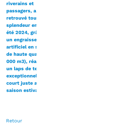
riverains et
الإنتهاء من
passagers, a
أشغال
retrouvé toute sa
صيانته
splendeur en cet
الموسمية
été 2024, grâce à
عبر تغذيته
un engraissement
الإصطناعية
artificiel en sable
بالرمال
de haute qualité (15
ذات الجودة
000 m3), réalisé en
العالية
un laps de temps
(15000
exceptionnellement
م3) التي
court juste avant la
تم انجازها
saison estivale.
في وقت
قياسي
.
Retour