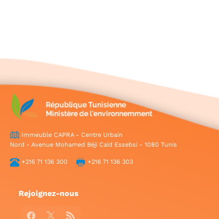
Immeuble CAPRA - Centre Urbain
Nord - Avenue Mohamed Béji Caïd Essebsi - 1080 Tunis
+216 71 136 300
+216 71 136 303
Rejoignez-nous