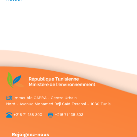
Immeuble CAPRA - Centre Urbain
Nord - Avenue Mohamed Béji Caïd Essebsi - 1080 Tunis
+216 71 136 300
+216 71 136 303
Rejoignez-nous