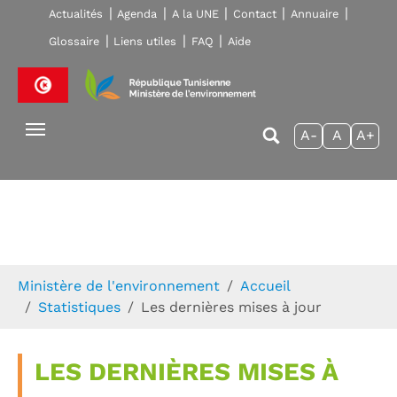
Skip to main navigation
Aller au contenu principal
Skip to page footer
Actualités
Agenda
A la UNE
Contact
Annuaire
Glossaire
Liens utiles
FAQ
Aide
A-
A
A+
Vous êtes ici:
Ministère de l'environnement
Accueil
Statistiques
Les dernières mises à jour
LES DERNIÈRES MISES À