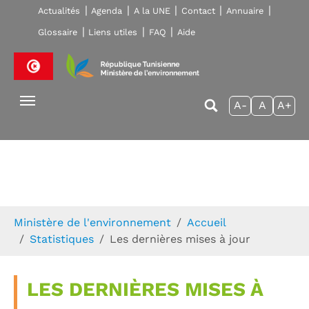
Skip to main navigation
Aller au contenu principal
Skip to page footer
Actualités
Agenda
A la UNE
Contact
Annuaire
Glossaire
Liens utiles
FAQ
Aide
A-
A
A+
Vous êtes ici:
Ministère de l'environnement
Accueil
Statistiques
Les dernières mises à jour
LES DERNIÈRES MISES À