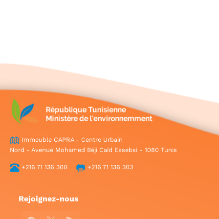
Immeuble CAPRA - Centre Urbain
Nord - Avenue Mohamed Béji Caïd Essebsi - 1080 Tunis
+216 71 136 300
+216 71 136 303
Rejoignez-nous