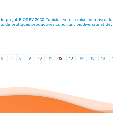
du projet BIODEV 2030 Tunisie : Vers la mise en œuvre d
s de pratiques productives conciliant biodiversité et d
6
7
8
9
10
11
12
13
14
15
16