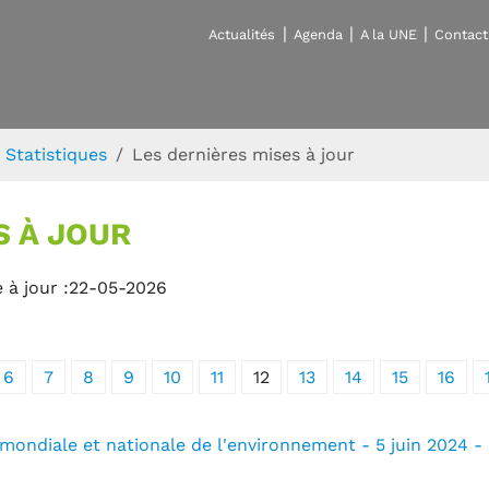
Actualités
Agenda
A la UNE
Contact
Statistiques
Les dernières mises à jour
S À JOUR
 à jour :22-05-2026
6
7
8
9
10
11
12
13
14
15
16
 mondiale et nationale de l'environnement - 5 juin 2024 -