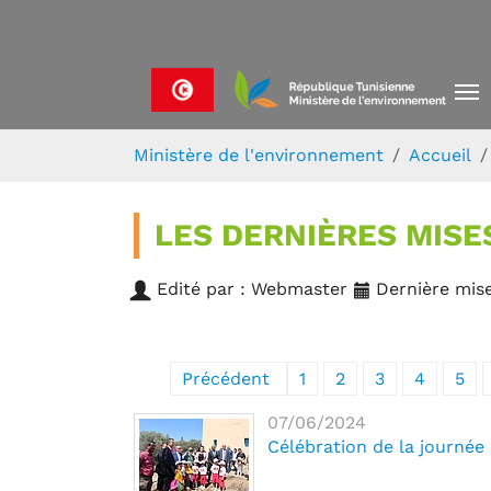
Skip to main navigation
Aller au contenu principal
Skip to page footer
Vous êtes ici:
Ministère de l'environnement
Accueil
LES DERNIÈRES MISE
Edité par : Webmaster
Dernière mise
Précédent
1
2
3
4
5
07/06/2024
Célébration de la journée