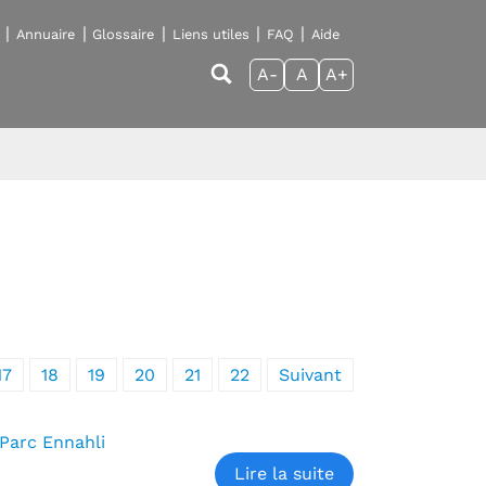
Annuaire
Glossaire
Liens utiles
FAQ
Aide
A-
A
A+
17
18
19
20
21
22
Suivant
 Parc Ennahli
Lire la suite