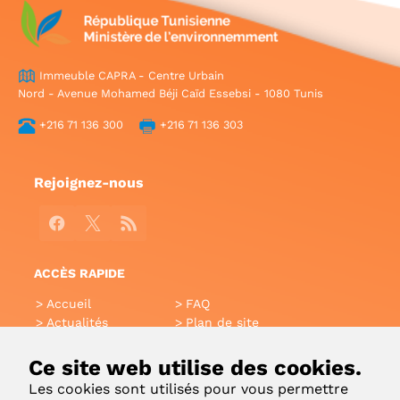
Immeuble CAPRA - Centre Urbain
Nord - Avenue Mohamed Béji Caïd Essebsi - 1080 Tunis
+216 71 136 300
+216 71 136 303
Rejoignez-nous
Facebook
X
RSS
ACCÈS RAPIDE
Accueil
FAQ
Actualités
Plan de site
Annuaire
Aide
Glossaire
Intranet
Ce site web utilise des cookies.
Liens utiles
Applications Mobiles
Les cookies sont utilisés pour vous permettre
Contact