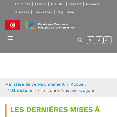
Skip to main navigation
Aller au contenu principal
Skip to page footer
Actualités
Agenda
A la UNE
Contact
Annuaire
Glossaire
Liens utiles
FAQ
Aide
A-
A
A+
Vous êtes ici:
Ministère de l'environnement
Accueil
Statistiques
Les dernières mises à jour
LES DERNIÈRES MISES À