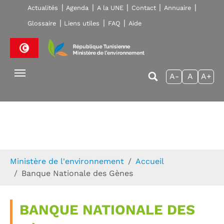
Skip to main navigation
Aller au contenu principal
Skip to page footer
Actualités
Agenda
A la UNE
Contact
Annuaire
Glossaire
Liens utiles
FAQ
Aide
A-
A
A+
Vous êtes ici:
Ministère de l'environnement
Accueil
Banque Nationale des Gènes
BANQUE NATIONALE DES